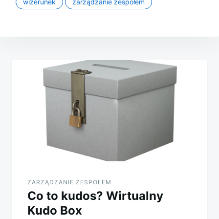
wizerunek
zarządzanie zespołem
Nawigacja
wpisu
ZARZĄDZANIE ZESPOŁEM
Co to kudos? Wirtualny
Kudo Box