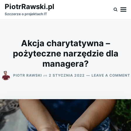
Skip
Search
PiotrRawski.pl
to
for:
Szczerze o projektach IT
content
Akcja charytatywna –
pożyteczne narzędzie dla
managera?
on
PIOTR RAWSKI
2 STYCZNIA 2022
LEAVE A COMMENT